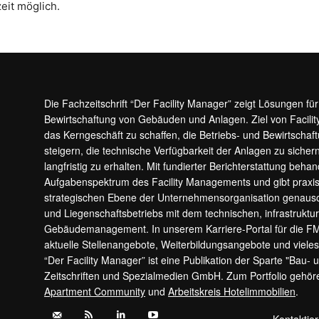
eit möglich.
Die Fachzeitschrift “Der Facility Manager” zeigt Lösungen fü
Bewirtschaftung von Gebäuden und Anlagen. Ziel von Facilit
das Kerngeschäft zu schaffen, die Betriebs- und Bewirtschaf
steigern, die technische Verfügbarkeit der Anlagen zu sic
langfristig zu erhalten. Mit fundierter Berichterstattung beha
Aufgabenspektrum des Facility Managements und gibt prax
strategischen Ebene der Unternehmensorganisation genauso
und Liegenschaftsbetriebs mit dem technischen, infrastrukt
Gebäudemanagement. In unserem Karriere-Portal für die F
aktuelle Stellenangebote, Weiterbildungsangebote und viele
“Der Facility Manager” ist eine Publikation der Sparte "Bau-
Zeitschriften und Spezialmedien GmbH. Zum Portfolio gehö
Apartment Community
und
Arbeitskreis Hotelimmobilien
.