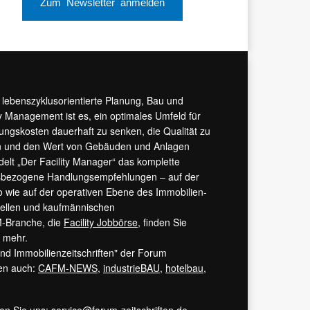
Zum Newsletter anmelden
r lebenszyklusorientierte Planung, Bau und
y Management ist es, ein optimales Umfeld für
tungskosten dauerhaft zu senken, die Qualität zu
hern und den Wert von Gebäuden und Anlagen
ndelt „Der Facility Manager“ das komplette
isbezogene Handlungsempfehlungen – auf der
 wie auf der operativen Ebene des Immobilien-
urellen und kaufmännischen
M-Branche, die
Facility Jobbörse
, finden Sie
s mehr.
 und Immobilienzeitschriften" der Forum
ren auch:
CAFM-NEWS
,
industrieBAU
,
hotelbau
,