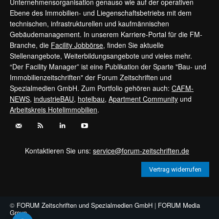
Unternehmensorganisation genauso wie auf der operativen
Ebene des Immobilien- und Liegenschaftsbetriebs mit dem
technischen, infrastrukturellen und kaufmännischen
Gebäudemanagement. In unserem Karriere-Portal für die FM-
Branche, die
Facility Jobbörse
, finden Sie aktuelle
Stellenangebote, Weiterbildungsangebote und vieles mehr.
“Der Facility Manager” ist eine Publikation der Sparte "Bau- und
Immobilienzeitschriften" der Forum Zeitschriften und
Spezialmedien GmbH. Zum Portfolio gehören auch:
CAFM-
NEWS
,
industrieBAU
,
hotelbau
,
Apartment Community
und
Arbeitskreis Hotelimmobilien
.
Kontaktieren Sie uns:
service@forum-zeitschriften.de
Vertrag widerrufen
©
FORUM Zeitschriften und Spezialmedien GmbH
|
FORUM Media
Group