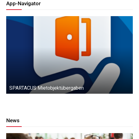
App-Navigator
SPARTACUS Mietobjektübergaben
Aktuelles
CAFM-News
Firmen
Downloads
News
Produkte
Mehr