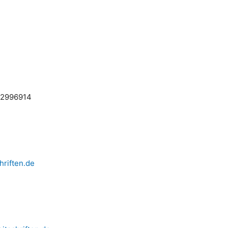
62996914
riften.de