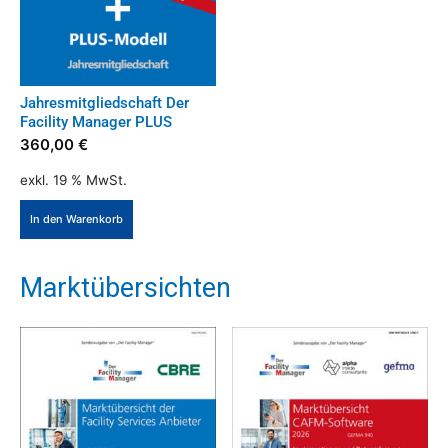
Die
Optionen
können
auf
Jahresmitgliedschaft Der
Facility Manager PLUS
der
360,00
€
Produktseite
gewählt
exkl. 19 % MwSt.
werden
In den Warenkorb
Marktübersichten