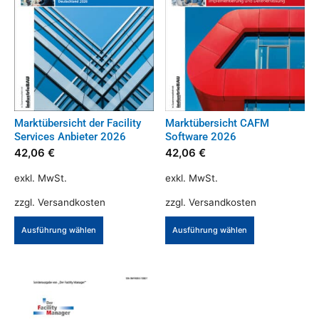
Marktübersicht der Facility
Marktübersicht CAFM
Services Anbieter 2026
Software 2026
42,06
€
42,06
€
exkl. MwSt.
exkl. MwSt.
zzgl.
Versandkosten
zzgl.
Versandkosten
Dieses
Dieses
Ausführung wählen
Ausführung wählen
Produkt
Produkt
weist
weist
mehrere
mehrere
Varianten
Varianten
auf.
auf.