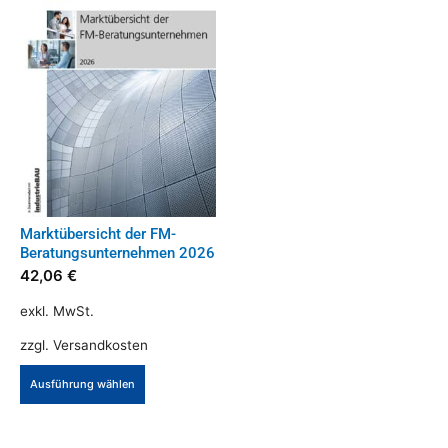
Die
Die
Optionen
Optionen
können
können
auf
auf
der
der
Produktseite
Produktseite
gewählt
gewählt
werden
werden
Marktübersicht der FM-
Beratungsunternehmen 2026
42,06
€
exkl. MwSt.
zzgl.
Versandkosten
Dieses
Ausführung wählen
Produkt
weist