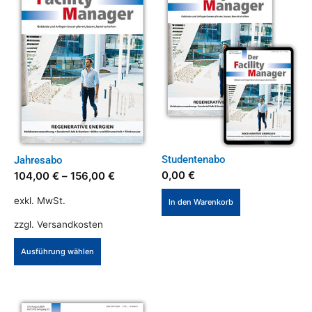
Studentenabo
Jahresabo
0,00
€
104,00
€
–
156,00
€
exkl. MwSt.
In den Warenkorb
zzgl.
Versandkosten
Dieses
Ausführung wählen
Produkt
weist
mehrere