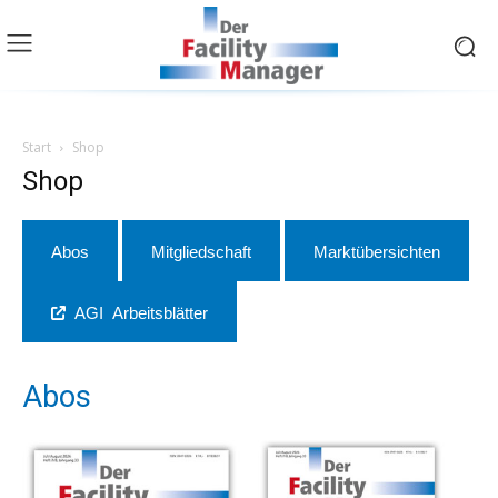
Start
Shop
Shop
Abos
Mitgliedschaft
Marktübersichten
AGI Arbeitsblätter
Abos