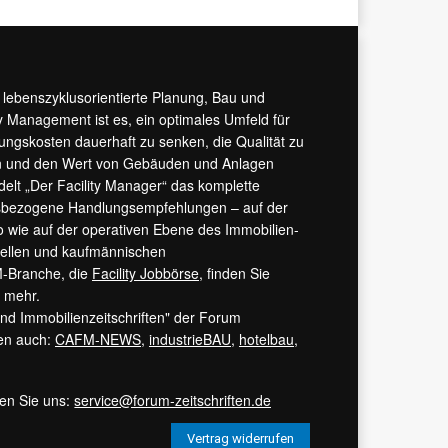
r lebenszyklusorientierte Planung, Bau und
y Management ist es, ein optimales Umfeld für
tungskosten dauerhaft zu senken, die Qualität zu
hern und den Wert von Gebäuden und Anlagen
ndelt „Der Facility Manager“ das komplette
isbezogene Handlungsempfehlungen – auf der
 wie auf der operativen Ebene des Immobilien-
urellen und kaufmännischen
M-Branche, die
Facility Jobbörse
, finden Sie
s mehr.
 und Immobilienzeitschriften" der Forum
ren auch:
CAFM-NEWS
,
industrieBAU
,
hotelbau
,
ren Sie uns:
service@forum-zeitschriften.de
Vertrag widerrufen