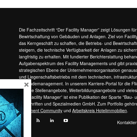
Die Fachzeitschrift “Der Facility Manager” zeigt Lösungen fü
Bewirtschaftung von Gebäuden und Anlagen. Ziel von Facilit
das Kerngeschäft zu schaffen, die Betriebs- und Bewirtschaf
steigern, die technische Verfügbarkeit der Anlagen zu sic
langfristig zu erhalten. Mit fundierter Berichterstattung beha
Aufgabenspektrum des Facility Managements und gibt prax
strategischen Ebene der Unternehmensorganisation genauso
und Liegenschaftsbetriebs mit dem technischen, infrastrukt
×
Gebäudemanagement. In unserem Karriere-Portal für die F
aktuelle Stellenangebote, Weiterbildungsangebote und viele
“Der Facility Manager” ist eine Publikation der Sparte "Bau-
Zeitschriften und Spezialmedien GmbH. Zum Portfolio gehö
Apartment Community
und
Arbeitskreis Hotelimmobilien
.
Kontaktie