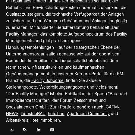
ein optimales Umfeld für das Kerngeschäft zu schaffen, die
Betriebs- und Bewirtschaftungskosten dauerhaft zu senken, die
Qualität zu steigern, die technische Verfügbarkeit der Anlagen
zu sichern und den Wert von Gebäuden und Anlagen langfristig
zu erhalten. Mit fundierter Berichterstattung behandelt „Der
Facility Manager“ das komplette Aufgabenspektrum des Facility
Managements und gibt praxisbezogene
Handlungsempfehlungen – auf der strategischen Ebene der
Unternehmensorganisation genauso wie auf der operativen
Ebene des Immobilien- und Liegenschaftsbetriebs mit dem
technischen, infrastrukturellen und kaufmännischen
Gebäudemanagement. In unserem Karriere-Portal für die FM-
Branche, die
Facility Jobbörse
, finden Sie aktuelle
Stellenangebote, Weiterbildungsangebote und vieles mehr.
“Der Facility Manager” ist eine Publikation der Sparte "Bau- und
Immobilienzeitschriften" der Forum Zeitschriften und
Spezialmedien GmbH. Zum Portfolio gehören auch:
CAFM-
NEWS
,
industrieBAU
,
hotelbau
,
Apartment Community
und
Arbeitskreis Hotelimmobilien
.