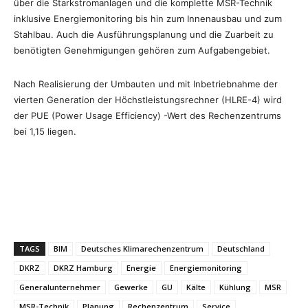
über die Starkstromanlagen und die komplette MSR-Technik
inklusive Energiemonitoring bis hin zum Innenausbau und zum
Stahlbau. Auch die Ausführungsplanung und die Zuarbeit zu
benötigten Genehmigungen gehören zum Aufgabengebiet.
Nach Realisierung der Umbauten und mit Inbetriebnahme der
vierten Generation der Höchstleistungsrechner (HLRE-4) wird
der PUE (Power Usage Efficiency) -Wert des Rechenzentrums
bei 1,15 liegen.
TAGS
BIM
Deutsches Klimarechenzentrum
Deutschland
DKRZ
DKRZ Hamburg
Energie
Energiemonitoring
Generalunternehmer
Gewerke
GU
Kälte
Kühlung
MSR
MSR-Technik
Planung
Rechenzentrum
Service