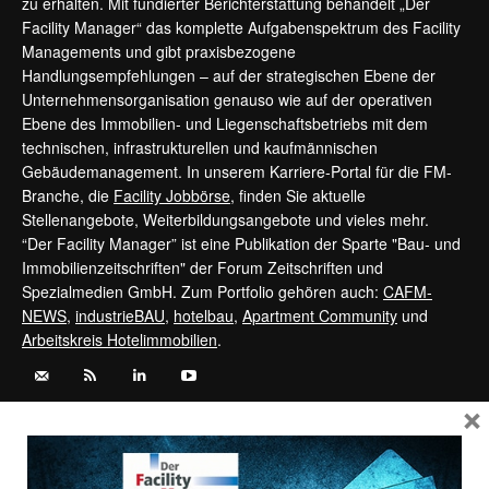
zu erhalten. Mit fundierter Berichterstattung behandelt „Der
Facility Manager“ das komplette Aufgabenspektrum des Facility
Managements und gibt praxisbezogene
Handlungsempfehlungen – auf der strategischen Ebene der
Unternehmensorganisation genauso wie auf der operativen
Ebene des Immobilien- und Liegenschaftsbetriebs mit dem
technischen, infrastrukturellen und kaufmännischen
Gebäudemanagement. In unserem Karriere-Portal für die FM-
Branche, die
Facility Jobbörse
, finden Sie aktuelle
Stellenangebote, Weiterbildungsangebote und vieles mehr.
“Der Facility Manager” ist eine Publikation der Sparte "Bau- und
Immobilienzeitschriften" der Forum Zeitschriften und
Spezialmedien GmbH. Zum Portfolio gehören auch:
CAFM-
NEWS
,
industrieBAU
,
hotelbau
,
Apartment Community
und
Arbeitskreis Hotelimmobilien
.
×
Kontaktieren Sie uns:
service@forum-zeitschriften.de
Vertrag widerrufen