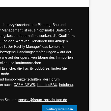
r lebenszyklusorientierte Planung, Bau und
y Management ist es, ein optimales Umfeld für
tungskosten dauerhaft zu senken, die Qualität zu
hern und den Wert von Gebäuden und Anlagen
ndelt „Der Facility Manager“ das komplette
isbezogene Handlungsempfehlungen – auf der
 wie auf der operativen Ebene des Immobilien-
urellen und kaufmännischen
M-Branche, die
Facility Jobbörse
, finden Sie
s mehr.
 und Immobilienzeitschriften" der Forum
ren auch:
CAFM-NEWS
,
industrieBAU
,
hotelbau
,
ren Sie uns:
service@forum-zeitschriften.de
Vertrag widerrufen