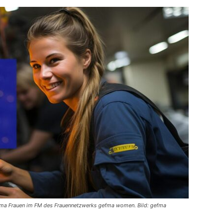
hema Frauen im FM des Frauennetzwerks gefma women. Bild: gefma