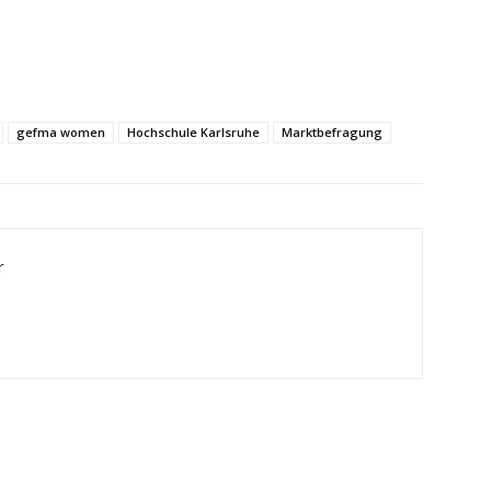
gefma women
Hochschule Karlsruhe
Marktbefragung
r