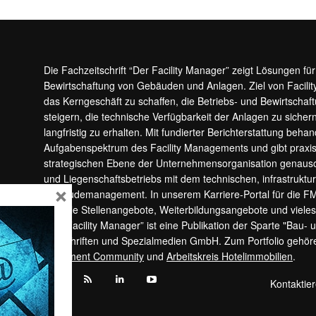
Die Fachzeitschrift “Der Facility Manager” zeigt Lösungen fü
Bewirtschaftung von Gebäuden und Anlagen. Ziel von Facilit
das Kerngeschäft zu schaffen, die Betriebs- und Bewirtschaf
steigern, die technische Verfügbarkeit der Anlagen zu sic
langfristig zu erhalten. Mit fundierter Berichterstattung beha
Aufgabenspektrum des Facility Managements und gibt prax
strategischen Ebene der Unternehmensorganisation genauso
und Liegenschaftsbetriebs mit dem technischen, infrastrukt
×
Gebäudemanagement. In unserem Karriere-Portal für die F
aktuelle Stellenangebote, Weiterbildungsangebote und viele
“Der Facility Manager” ist eine Publikation der Sparte "Bau-
Zeitschriften und Spezialmedien GmbH. Zum Portfolio gehö
Apartment Community
und
Arbeitskreis Hotelimmobilien
.
Kontaktie