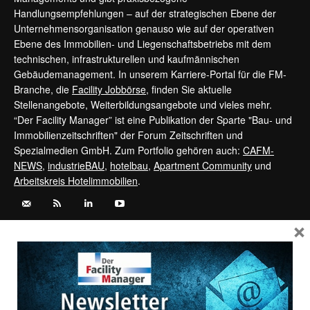
Handlungsempfehlungen – auf der strategischen Ebene der
Unternehmensorganisation genauso wie auf der operativen
Ebene des Immobilien- und Liegenschaftsbetriebs mit dem
technischen, infrastrukturellen und kaufmännischen
Gebäudemanagement. In unserem Karriere-Portal für die FM-
Branche, die
Facility Jobbörse
, finden Sie aktuelle
Stellenangebote, Weiterbildungsangebote und vieles mehr.
“Der Facility Manager” ist eine Publikation der Sparte "Bau- und
Immobilienzeitschriften" der Forum Zeitschriften und
Spezialmedien GmbH. Zum Portfolio gehören auch:
CAFM-
NEWS
,
industrieBAU
,
hotelbau
,
Apartment Community
und
Arbeitskreis Hotelimmobilien
.
×
Kontaktieren Sie uns:
service@forum-zeitschriften.de
Vertrag widerrufen