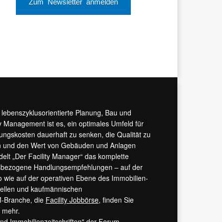
Zum Newsletter anmelden
r lebenszyklusorientierte Planung, Bau und
y Management ist es, ein optimales Umfeld für
tungskosten dauerhaft zu senken, die Qualität zu
hern und den Wert von Gebäuden und Anlagen
ndelt „Der Facility Manager“ das komplette
isbezogene Handlungsempfehlungen – auf der
 wie auf der operativen Ebene des Immobilien-
urellen und kaufmännischen
M-Branche, die
Facility Jobbörse
, finden Sie
s mehr.
 und Immobilienzeitschriften" der Forum