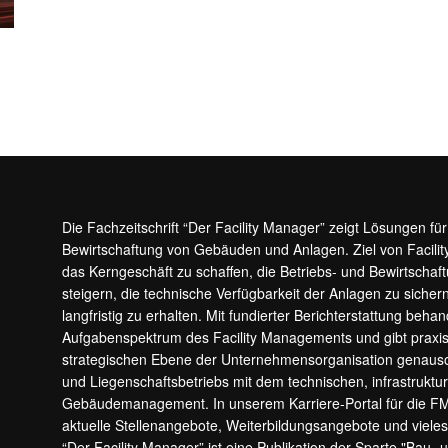
Die Fachzeitschrift “Der Facility Manager” zeigt Lösungen fü
Bewirtschaftung von Gebäuden und Anlagen. Ziel von Facilit
das Kerngeschäft zu schaffen, die Betriebs- und Bewirtschaf
steigern, die technische Verfügbarkeit der Anlagen zu sic
langfristig zu erhalten. Mit fundierter Berichterstattung beha
Aufgabenspektrum des Facility Managements und gibt prax
strategischen Ebene der Unternehmensorganisation genauso
und Liegenschaftsbetriebs mit dem technischen, infrastrukt
Gebäudemanagement. In unserem Karriere-Portal für die F
aktuelle Stellenangebote, Weiterbildungsangebote und viele
“Der Facility Manager” ist eine Publikation der Sparte "Bau-