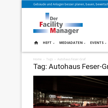
Gebäude und Anlagen besser planen, bauen, bewirtsc
HEFT
MEDIADATEN
EVENTS
Home
Tags
Autohaus Feser-Graf
Tag: Autohaus Feser-G