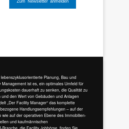
Zum Newsletter anmelden
r lebenszyklusorientierte Planung, Bau und
y Management ist es, ein optimales Umfeld für
tungskosten dauerhaft zu senken, die Qualität zu
hern und den Wert von Gebäuden und Anlagen
ndelt „Der Facility Manager“ das komplette
isbezogene Handlungsempfehlungen – auf der
 wie auf der operativen Ebene des Immobilien-
urellen und kaufmännischen
M-Branche, die
Facility Jobbörse
, finden Sie