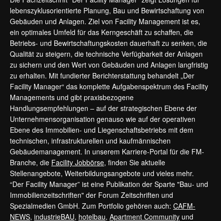
lebenszyklusorientierte Planung, Bau und Bewirtschaftung von
Gebäuden und Anlagen. Ziel von Facility Management ist es,
ein optimales Umfeld für das Kerngeschäft zu schaffen, die
Betriebs- und Bewirtschaftungskosten dauerhaft zu senken, die
Qualität zu steigern, die technische Verfügbarkeit der Anlagen
zu sichern und den Wert von Gebäuden und Anlagen langfristig
zu erhalten. Mit fundierter Berichterstattung behandelt „Der
Facility Manager“ das komplette Aufgabenspektrum des Facility
Managements und gibt praxisbezogene
Handlungsempfehlungen – auf der strategischen Ebene der
Unternehmensorganisation genauso wie auf der operativen
Ebene des Immobilien- und Liegenschaftsbetriebs mit dem
technischen, infrastrukturellen und kaufmännischen
Gebäudemanagement. In unserem Karriere-Portal für die FM-
Branche, die
Facility Jobbörse
, finden Sie aktuelle
Stellenangebote, Weiterbildungsangebote und vieles mehr.
“Der Facility Manager” ist eine Publikation der Sparte "Bau- und
Immobilienzeitschriften" der Forum Zeitschriften und
Spezialmedien GmbH. Zum Portfolio gehören auch:
CAFM-
NEWS
,
industrieBAU
,
hotelbau
,
Apartment Community
und