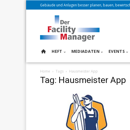
Gebäude und Anlagen besser planen, bauen, bewirtsc
HEFT
MEDIADATEN
EVENTS
Home
Tags
Hausmeister App
Tag: Hausmeister App