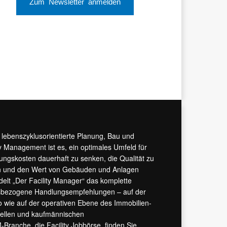
Zum Newsletter anmelden
r lebenszyklusorientierte Planung, Bau und
y Management ist es, ein optimales Umfeld für
tungskosten dauerhaft zu senken, die Qualität zu
hern und den Wert von Gebäuden und Anlagen
ndelt „Der Facility Manager“ das komplette
isbezogene Handlungsempfehlungen – auf der
 wie auf der operativen Ebene des Immobilien-
urellen und kaufmännischen
M-Branche, die
Facility Jobbörse
, finden Sie