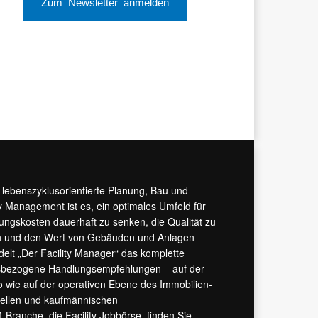
Zum Newsletter anmelden
r lebenszyklusorientierte Planung, Bau und
y Management ist es, ein optimales Umfeld für
tungskosten dauerhaft zu senken, die Qualität zu
hern und den Wert von Gebäuden und Anlagen
ndelt „Der Facility Manager“ das komplette
isbezogene Handlungsempfehlungen – auf der
 wie auf der operativen Ebene des Immobilien-
urellen und kaufmännischen
M-Branche, die
Facility Jobbörse
, finden Sie