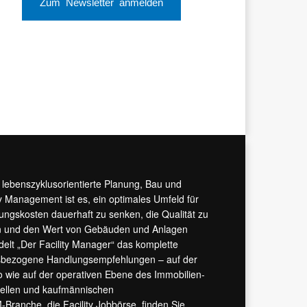
Zum Newsletter anmelden
r lebenszyklusorientierte Planung, Bau und
y Management ist es, ein optimales Umfeld für
tungskosten dauerhaft zu senken, die Qualität zu
hern und den Wert von Gebäuden und Anlagen
ndelt „Der Facility Manager“ das komplette
isbezogene Handlungsempfehlungen – auf der
 wie auf der operativen Ebene des Immobilien-
urellen und kaufmännischen
M-Branche, die
Facility Jobbörse
, finden Sie