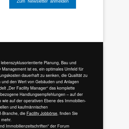
Zum Newsletter anmelden
r lebenszyklusorientierte Planung, Bau und
y Management ist es, ein optimales Umfeld für
tungskosten dauerhaft zu senken, die Qualität zu
hern und den Wert von Gebäuden und Anlagen
ndelt „Der Facility Manager“ das komplette
isbezogene Handlungsempfehlungen – auf der
 wie auf der operativen Ebene des Immobilien-
urellen und kaufmännischen
M-Branche, die
Facility Jobbörse
, finden Sie
s mehr.
 und Immobilienzeitschriften" der Forum