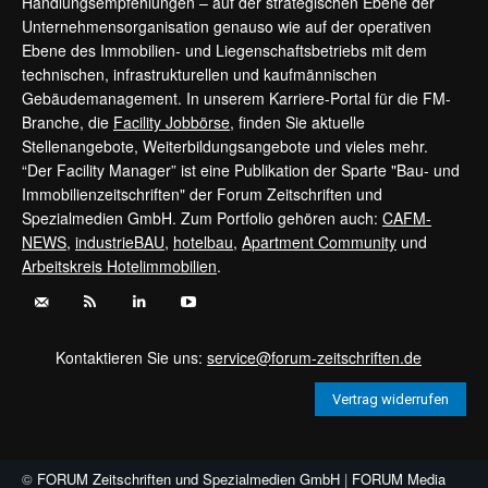
Handlungsempfehlungen – auf der strategischen Ebene der
Unternehmensorganisation genauso wie auf der operativen
Ebene des Immobilien- und Liegenschaftsbetriebs mit dem
technischen, infrastrukturellen und kaufmännischen
Gebäudemanagement. In unserem Karriere-Portal für die FM-
Branche, die
Facility Jobbörse
, finden Sie aktuelle
Stellenangebote, Weiterbildungsangebote und vieles mehr.
“Der Facility Manager” ist eine Publikation der Sparte "Bau- und
Immobilienzeitschriften" der Forum Zeitschriften und
Spezialmedien GmbH. Zum Portfolio gehören auch:
CAFM-
NEWS
,
industrieBAU
,
hotelbau
,
Apartment Community
und
Arbeitskreis Hotelimmobilien
.
Kontaktieren Sie uns:
service@forum-zeitschriften.de
Vertrag widerrufen
©
FORUM Zeitschriften und Spezialmedien GmbH
|
FORUM Media