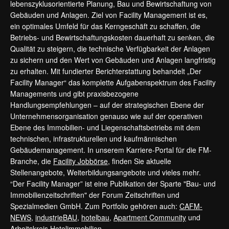
lebenszyklusorientierte Planung, Bau und Bewirtschaftung von
Gebäuden und Anlagen. Ziel von Facility Management ist es,
ein optimales Umfeld für das Kerngeschäft zu schaffen, die
Betriebs- und Bewirtschaftungskosten dauerhaft zu senken, die
Qualität zu steigern, die technische Verfügbarkeit der Anlagen
zu sichern und den Wert von Gebäuden und Anlagen langfristig
zu erhalten. Mit fundierter Berichterstattung behandelt „Der
Facility Manager“ das komplette Aufgabenspektrum des Facility
Managements und gibt praxisbezogene
Handlungsempfehlungen – auf der strategischen Ebene der
Unternehmensorganisation genauso wie auf der operativen
Ebene des Immobilien- und Liegenschaftsbetriebs mit dem
technischen, infrastrukturellen und kaufmännischen
Gebäudemanagement. In unserem Karriere-Portal für die FM-
Branche, die
Facility Jobbörse
, finden Sie aktuelle
Stellenangebote, Weiterbildungsangebote und vieles mehr.
“Der Facility Manager” ist eine Publikation der Sparte "Bau- und
Immobilienzeitschriften" der Forum Zeitschriften und
Spezialmedien GmbH. Zum Portfolio gehören auch:
CAFM-
NEWS
,
industrieBAU
,
hotelbau
,
Apartment Community
und
Arbeitskreis Hotelimmobilien
.