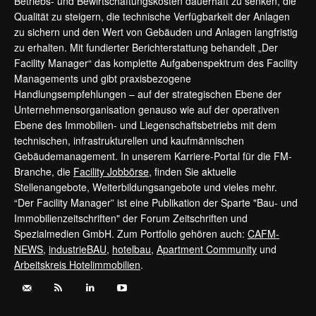
Betriebs- und Bewirtschaftungskosten dauerhaft zu senken, die
Qualität zu steigern, die technische Verfügbarkeit der Anlagen
zu sichern und den Wert von Gebäuden und Anlagen langfristig
zu erhalten. Mit fundierter Berichterstattung behandelt „Der
Facility Manager“ das komplette Aufgabenspektrum des Facility
Managements und gibt praxisbezogene
Handlungsempfehlungen – auf der strategischen Ebene der
Unternehmensorganisation genauso wie auf der operativen
Ebene des Immobilien- und Liegenschaftsbetriebs mit dem
technischen, infrastrukturellen und kaufmännischen
Gebäudemanagement. In unserem Karriere-Portal für die FM-
Branche, die
Facility Jobbörse
, finden Sie aktuelle
Stellenangebote, Weiterbildungsangebote und vieles mehr.
“Der Facility Manager” ist eine Publikation der Sparte "Bau- und
Immobilienzeitschriften" der Forum Zeitschriften und
Spezialmedien GmbH. Zum Portfolio gehören auch:
CAFM-
NEWS
,
industrieBAU
,
hotelbau
,
Apartment Community
und
Arbeitskreis Hotelimmobilien
.