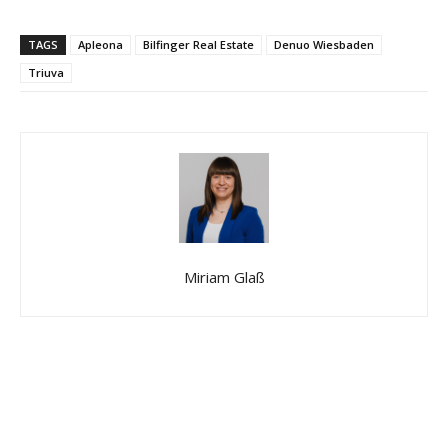
TAGS
Apleona
Bilfinger Real Estate
Denuo Wiesbaden
Triuva
Miriam Glaß