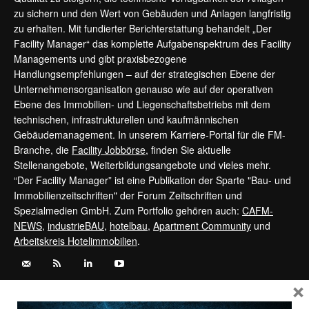
zu sichern und den Wert von Gebäuden und Anlagen langfristig
zu erhalten. Mit fundierter Berichterstattung behandelt „Der
Facility Manager“ das komplette Aufgabenspektrum des Facility
Managements und gibt praxisbezogene
Handlungsempfehlungen – auf der strategischen Ebene der
Unternehmensorganisation genauso wie auf der operativen
Ebene des Immobilien- und Liegenschaftsbetriebs mit dem
technischen, infrastrukturellen und kaufmännischen
Gebäudemanagement. In unserem Karriere-Portal für die FM-
Branche, die
Facility Jobbörse
, finden Sie aktuelle
Stellenangebote, Weiterbildungsangebote und vieles mehr.
“Der Facility Manager” ist eine Publikation der Sparte "Bau- und
Immobilienzeitschriften" der Forum Zeitschriften und
Spezialmedien GmbH. Zum Portfolio gehören auch:
CAFM-
NEWS
,
industrieBAU
,
hotelbau
,
Apartment Community
und
Arbeitskreis Hotelimmobilien
.
×
Kontaktieren Sie uns:
service@forum-zeitschriften.de