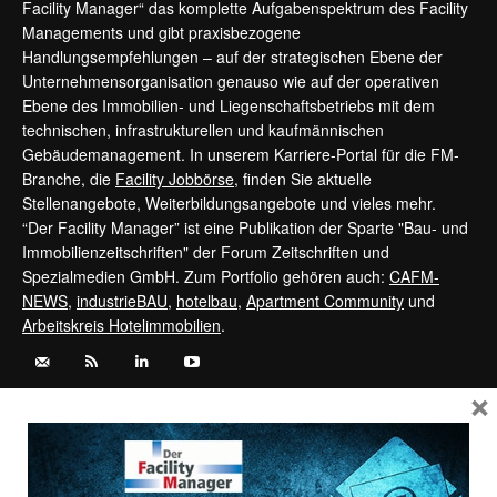
Facility Manager“ das komplette Aufgabenspektrum des Facility
Managements und gibt praxisbezogene
Handlungsempfehlungen – auf der strategischen Ebene der
Unternehmensorganisation genauso wie auf der operativen
Ebene des Immobilien- und Liegenschaftsbetriebs mit dem
technischen, infrastrukturellen und kaufmännischen
Gebäudemanagement. In unserem Karriere-Portal für die FM-
Branche, die
Facility Jobbörse
, finden Sie aktuelle
Stellenangebote, Weiterbildungsangebote und vieles mehr.
“Der Facility Manager” ist eine Publikation der Sparte "Bau- und
Immobilienzeitschriften" der Forum Zeitschriften und
Spezialmedien GmbH. Zum Portfolio gehören auch:
CAFM-
NEWS
,
industrieBAU
,
hotelbau
,
Apartment Community
und
Arbeitskreis Hotelimmobilien
.
×
Kontaktieren Sie uns:
service@forum-zeitschriften.de
Vertrag widerrufen