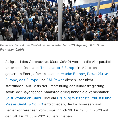
Die Intersolar und ihre Parallelmessen werden für 2020 abgesagt. Bild: Solar
Promotion GmbH
Aufgrund des Coronavirus (Sars-CoV-2) werden die vier parallel
unter dem Dachlabel
The smarter E Europe
in München
geplanten Energiefachmessen
Intersolar Europe
,
Power2Drive
Europe
,
ees Europe
und
EM-Power
dieses Jahr nicht
stattfinden. Auf Basis der Empfehlung der Bundesregierung
sowie der Bayerischen Staatsregierung haben die Veranstalter
Solar Promotion GmbH
und die
Freiburg Wirtschaft Touristik und
Messe GmbH & Co. KG
entschieden, die Fachmessen und
Begleitkonferenzen vom ursprünglich 16. bis 19. Juni 2020 auf
den 09. bis 11. Juni 2021 zu verschieben.