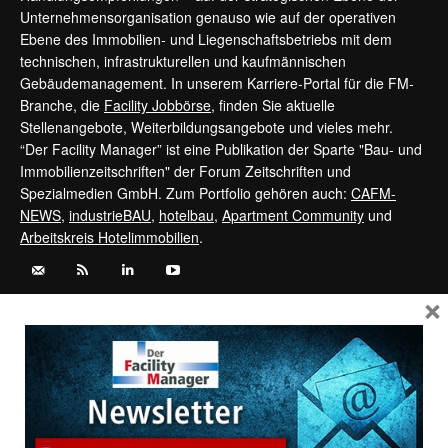
Unternehmensorganisation genauso wie auf der operativen
Ebene des Immobilien- und Liegenschaftsbetriebs mit dem
technischen, infrastrukturellen und kaufmännischen
Gebäudemanagement. In unserem Karriere-Portal für die FM-
Branche, die
Facility Jobbörse
, finden Sie aktuelle
Stellenangebote, Weiterbildungsangebote und vieles mehr.
“Der Facility Manager” ist eine Publikation der Sparte "Bau- und
Immobilienzeitschriften" der Forum Zeitschriften und
Spezialmedien GmbH. Zum Portfolio gehören auch:
CAFM-
NEWS
,
industrieBAU
,
hotelbau
,
Apartment Community
und
Arbeitskreis Hotelimmobilien
.
×
Kontaktieren Sie uns:
service@forum-zeitschriften.de
Vertrag widerrufen
©
FORUM Zeitschriften und Spezialmedien GmbH
|
FORUM Media
Group