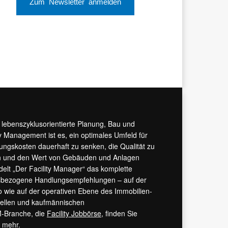
Zum Newsletter anmelden
r lebenszyklusorientierte Planung, Bau und
y Management ist es, ein optimales Umfeld für
tungskosten dauerhaft zu senken, die Qualität zu
hern und den Wert von Gebäuden und Anlagen
ndelt „Der Facility Manager“ das komplette
isbezogene Handlungsempfehlungen – auf der
 wie auf der operativen Ebene des Immobilien-
urellen und kaufmännischen
M-Branche, die
Facility Jobbörse
, finden Sie
s mehr.