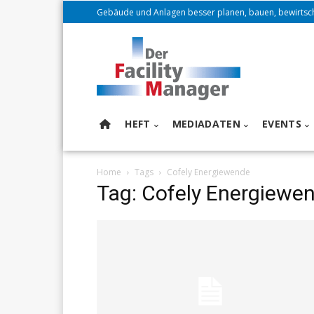
Gebäude und Anlagen besser planen, bauen, bewirtsc
HEFT
MEDIADATEN
EVENTS
Home
Tags
Cofely Energiewende
Tag: Cofely Energiewe