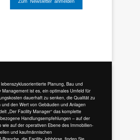
Zum Newsletter anmelden
r lebenszyklusorientierte Planung, Bau und
y Management ist es, ein optimales Umfeld für
tungskosten dauerhaft zu senken, die Qualität zu
hern und den Wert von Gebäuden und Anlagen
ndelt „Der Facility Manager“ das komplette
isbezogene Handlungsempfehlungen – auf der
 wie auf der operativen Ebene des Immobilien-
urellen und kaufmännischen
M-Branche, die
Facility Jobbörse
, finden Sie