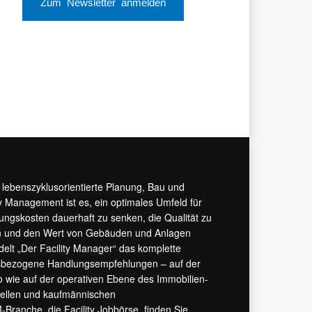
Zum Newsletter anmelden
r lebenszyklusorientierte Planung, Bau und
y Management ist es, ein optimales Umfeld für
tungskosten dauerhaft zu senken, die Qualität zu
hern und den Wert von Gebäuden und Anlagen
ndelt „Der Facility Manager“ das komplette
isbezogene Handlungsempfehlungen – auf der
 wie auf der operativen Ebene des Immobilien-
urellen und kaufmännischen
M-Branche, die
Facility Jobbörse
, finden Sie