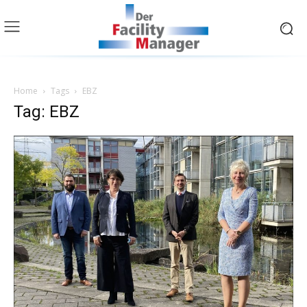
Home
Tags
EBZ
Tag: EBZ