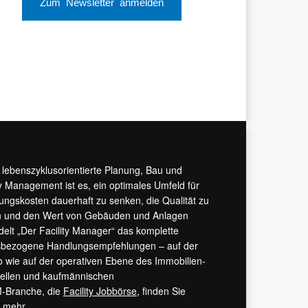
Zum Newsletter anmelden
r lebenszyklusorientierte Planung, Bau und
y Management ist es, ein optimales Umfeld für
tungskosten dauerhaft zu senken, die Qualität zu
hern und den Wert von Gebäuden und Anlagen
ndelt „Der Facility Manager“ das komplette
isbezogene Handlungsempfehlungen – auf der
 wie auf der operativen Ebene des Immobilien-
urellen und kaufmännischen
M-Branche, die
Facility Jobbörse
, finden Sie
s mehr.