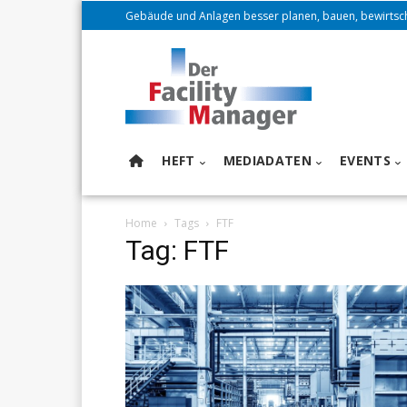
Gebäude und Anlagen besser planen, bauen, bewirtsc
HEFT
MEDIADATEN
EVENTS
Home
Tags
FTF
Tag: FTF