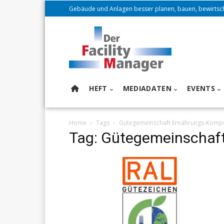
Gebäude und Anlagen besser planen, bauen, bewirtsc
HEFT
MEDIADATEN
EVENTS
Home
Tags
Gütegemeinschaft Ernährungs-Komp
Tag: Gütegemeinschaf