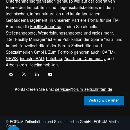
Unternehmensorganisation genauso wie auf der operativen
Ebene des Immobilien- und Liegenschaftsbetriebs mit dem
technischen, infrastrukturellen und kaufmännischen
Gebäudemanagement. In unserem Karriere-Portal für die FM-
Branche, die
Facility Jobbörse
, finden Sie aktuelle
Stellenangebote, Weiterbildungsangebote und vieles mehr.
“Der Facility Manager” ist eine Publikation der Sparte "Bau- und
Immobilienzeitschriften" der Forum Zeitschriften und
Spezialmedien GmbH. Zum Portfolio gehören auch:
CAFM-
NEWS
,
industrieBAU
,
hotelbau
,
Apartment Community
und
Arbeitskreis Hotelimmobilien
.
Kontaktieren Sie uns:
service@forum-zeitschriften.de
Vertrag widerrufen
©
FORUM Zeitschriften und Spezialmedien GmbH
|
FORUM Media
Group