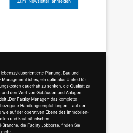
Zum Newsletter anmelden
r lebenszyklusorientierte Planung, Bau und
y Management ist es, ein optimales Umfeld für
tungskosten dauerhaft zu senken, die Qualität zu
hern und den Wert von Gebäuden und Anlagen
ndelt „Der Facility Manager“ das komplette
isbezogene Handlungsempfehlungen – auf der
 wie auf der operativen Ebene des Immobilien-
urellen und kaufmännischen
M-Branche, die
Facility Jobbörse
, finden Sie
s mehr.