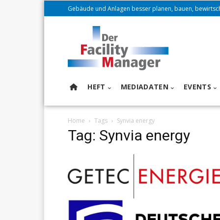
Gebäude und Anlagen besser planen, bauen, bewirtsc
HEFT
MEDIADATEN
EVENTS
Home
Tags
Synvia energy
Tag: Synvia energy