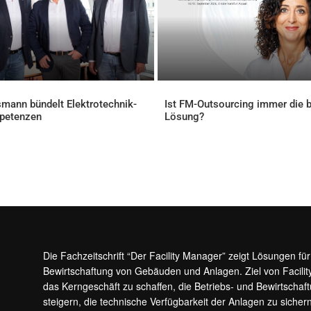
mann bündelt Elektrotechnik-
Ist FM-Outsourcing immer die 
petenzen
Lösung?
ELLES
AKTUELLES
Die Fachzeitschrift “Der Facility Manager” zeigt Lösungen fü
Bewirtschaftung von Gebäuden und Anlagen. Ziel von Facilit
das Kerngeschäft zu schaffen, die Betriebs- und Bewirtschaf
steigern, die technische Verfügbarkeit der Anlagen zu sic