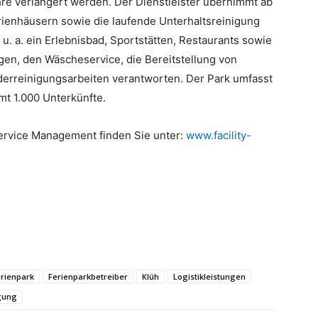
re verlängert werden. Der Dienstleister übernimmt ab
rienhäusern sowie die laufende Unterhaltsreinigung
u. a. ein Erlebnisbad, Sportstätten, Restaurants sowie
gen, den Wäscheservice, die Bereitstellung von
derreinigungsarbeiten verantworten. Der Park umfasst
mt 1.000 Unterkünfte.
ervice Management finden Sie unter:
www.facility-
rienpark
Ferienparkbetreiber
Klüh
Logistikleistungen
igung