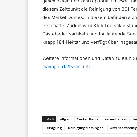
geschlossen und kann optional um zwei Jah
diesem Zeitpunkt die Reinigung von 361 Fe
des Market Domes. In diesem befinden sich 
Geschäfte. Zudem wird Klüh Logistikleistun
Gästebedarfsartikeln und fortlaufende Son
knapp 184 Hektar und verfügt über insgesa
Weitere Informationen und Daten zu Klüh S
manager.de/fs-anbieter
Teilen
TAGS
Allgäu
Center Parcs
Ferienhäuser
Fe
Reinigung
Reinigungsleitungen
Unterhaltsrein