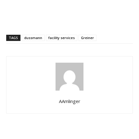
TAGS
dussmann
facility services
Greiner
AAmlinger