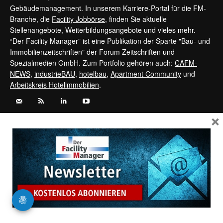
Gebäudemanagement. In unserem Karriere-Portal für die FM-
Branche, die
Facility Jobbörse
, finden Sie aktuelle
Stellenangebote, Weiterbildungsangebote und vieles mehr.
“Der Facility Manager” ist eine Publikation der Sparte "Bau- und
Immobilienzeitschriften" der Forum Zeitschriften und
Spezialmedien GmbH. Zum Portfolio gehören auch:
CAFM-
NEWS
,
industrieBAU
,
hotelbau
,
Apartment Community
und
Arbeitskreis Hotelimmobilien
.
×
Kontaktieren Sie uns:
service@forum-zeitschriften.de
Vertrag widerrufen
©
FORUM Zeitschriften und Spezialmedien GmbH
|
FORUM Media
Group
Newsletter bestellen
Abo kündigen
AGB
Datenschutz
Kontakt
Impressum