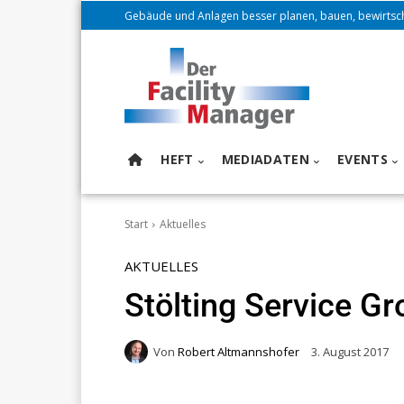
Gebäude und Anlagen besser planen, bauen, bewirtsc
HEFT
MEDIADATEN
EVENTS
Start
Aktuelles
AKTUELLES
Stölting Service G
Von
Robert Altmannshofer
3. August 2017