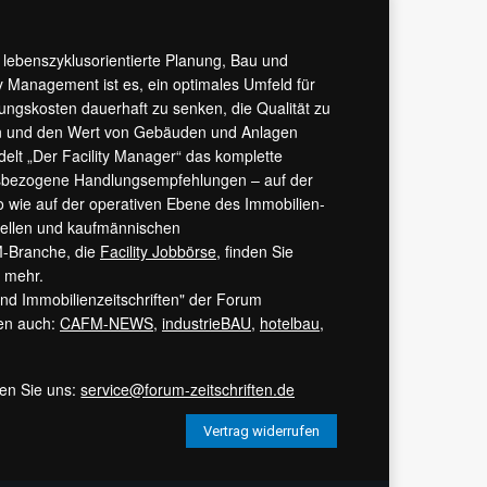
r lebenszyklusorientierte Planung, Bau und
y Management ist es, ein optimales Umfeld für
tungskosten dauerhaft zu senken, die Qualität zu
hern und den Wert von Gebäuden und Anlagen
ndelt „Der Facility Manager“ das komplette
isbezogene Handlungsempfehlungen – auf der
 wie auf der operativen Ebene des Immobilien-
urellen und kaufmännischen
M-Branche, die
Facility Jobbörse
, finden Sie
s mehr.
 und Immobilienzeitschriften" der Forum
ren auch:
CAFM-NEWS
,
industrieBAU
,
hotelbau
,
ren Sie uns:
service@forum-zeitschriften.de
Vertrag widerrufen