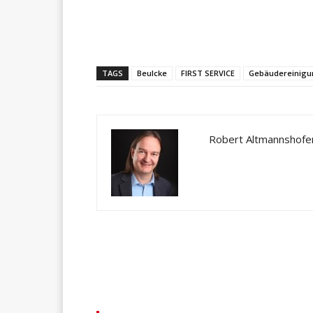
Teilen
TAGS
Beulcke
FIRST SERVICE
Gebäudereinigu
Robert Altmannshofe