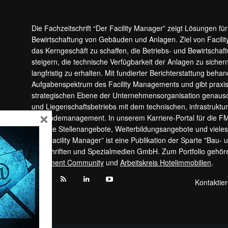
Die Fachzeitschrift “Der Facility Manager” zeigt Lösungen fü
Bewirtschaftung von Gebäuden und Anlagen. Ziel von Facilit
das Kerngeschäft zu schaffen, die Betriebs- und Bewirtschaf
steigern, die technische Verfügbarkeit der Anlagen zu sic
langfristig zu erhalten. Mit fundierter Berichterstattung beha
Aufgabenspektrum des Facility Managements und gibt prax
strategischen Ebene der Unternehmensorganisation genauso
und Liegenschaftsbetriebs mit dem technischen, infrastrukt
×
Gebäudemanagement. In unserem Karriere-Portal für die F
aktuelle Stellenangebote, Weiterbildungsangebote und viele
“Der Facility Manager” ist eine Publikation der Sparte "Bau-
Zeitschriften und Spezialmedien GmbH. Zum Portfolio gehö
Apartment Community
und
Arbeitskreis Hotelimmobilien
.
Kontaktie