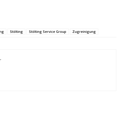
ng
Stölting
Stölting Service Group
Zugreinigung
r