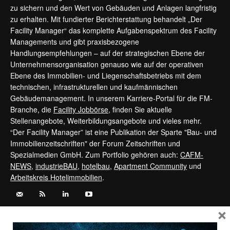
zu sichern und den Wert von Gebäuden und Anlagen langfristig
zu erhalten. Mit fundierter Berichterstattung behandelt „Der
Facility Manager“ das komplette Aufgabenspektrum des Facility
Managements und gibt praxisbezogene
Handlungsempfehlungen – auf der strategischen Ebene der
Unternehmensorganisation genauso wie auf der operativen
Ebene des Immobilien- und Liegenschaftsbetriebs mit dem
technischen, infrastrukturellen und kaufmännischen
Gebäudemanagement. In unserem Karriere-Portal für die FM-
Branche, die
Facility Jobbörse
, finden Sie aktuelle
Stellenangebote, Weiterbildungsangebote und vieles mehr.
“Der Facility Manager” ist eine Publikation der Sparte "Bau- und
Immobilienzeitschriften" der Forum Zeitschriften und
Spezialmedien GmbH. Zum Portfolio gehören auch:
CAFM-
NEWS
,
industrieBAU
,
hotelbau
,
Apartment Community
und
Arbeitskreis Hotelimmobilien
.
×
Kontaktieren Sie uns:
service@forum-zeitschriften.de