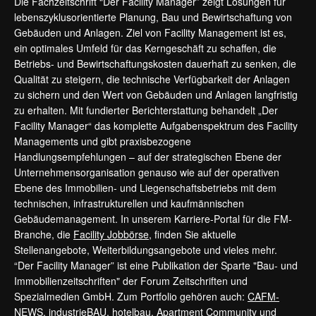
Die Fachzeitschrift “Der Facility Manager” zeigt Lösungen für
lebenszyklusorientierte Planung, Bau und Bewirtschaftung von
Gebäuden und Anlagen. Ziel von Facility Management ist es,
ein optimales Umfeld für das Kerngeschäft zu schaffen, die
Betriebs- und Bewirtschaftungskosten dauerhaft zu senken, die
Qualität zu steigern, die technische Verfügbarkeit der Anlagen
zu sichern und den Wert von Gebäuden und Anlagen langfristig
zu erhalten. Mit fundierter Berichterstattung behandelt „Der
Facility Manager“ das komplette Aufgabenspektrum des Facility
Managements und gibt praxisbezogene
Handlungsempfehlungen – auf der strategischen Ebene der
Unternehmensorganisation genauso wie auf der operativen
Ebene des Immobilien- und Liegenschaftsbetriebs mit dem
technischen, infrastrukturellen und kaufmännischen
Gebäudemanagement. In unserem Karriere-Portal für die FM-
Branche, die
Facility Jobbörse
, finden Sie aktuelle
Stellenangebote, Weiterbildungsangebote und vieles mehr.
“Der Facility Manager” ist eine Publikation der Sparte "Bau- und
Immobilienzeitschriften" der Forum Zeitschriften und
Spezialmedien GmbH. Zum Portfolio gehören auch:
CAFM-
NEWS
,
industrieBAU
,
hotelbau
,
Apartment Community
und