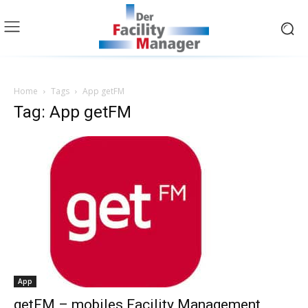
Home
Tags
App getFM
Tag: App getFM
App
getFM – mobiles Facility Management