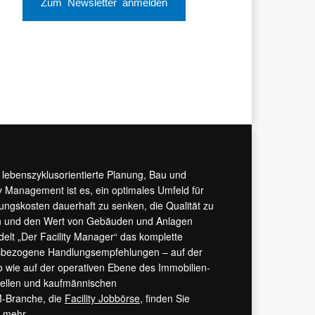
Zum Newsletter anmelden
r lebenszyklusorientierte Planung, Bau und
y Management ist es, ein optimales Umfeld für
tungskosten dauerhaft zu senken, die Qualität zu
hern und den Wert von Gebäuden und Anlagen
ndelt „Der Facility Manager“ das komplette
isbezogene Handlungsempfehlungen – auf der
 wie auf der operativen Ebene des Immobilien-
urellen und kaufmännischen
M-Branche, die
Facility Jobbörse
, finden Sie
s mehr.