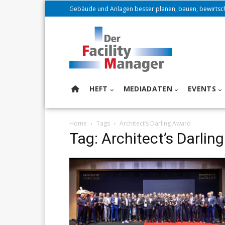
Gebäude und Anlagen besser planen, bauen, bewirtsc
HEFT
MEDIADATEN
EVENTS
Home
Tags
Architect’s Darling Award
Tag: Architect’s Darlin