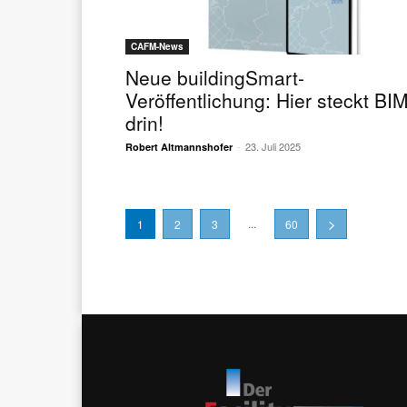
CAFM-News
Neue buildingSmart-
Veröffentlichung: Hier steckt BI
drin!
-
23. Juli 2025
Robert Altmannshofer
...
1
2
3
60