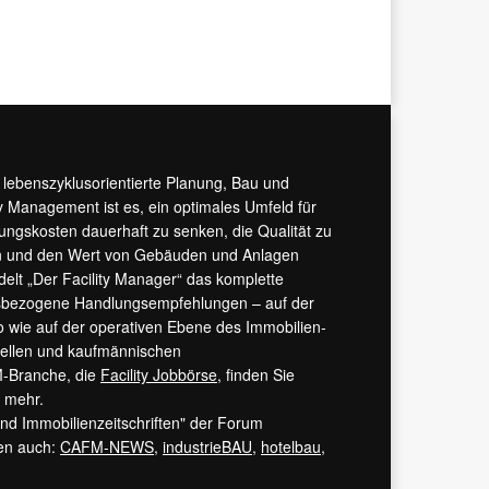
r lebenszyklusorientierte Planung, Bau und
y Management ist es, ein optimales Umfeld für
tungskosten dauerhaft zu senken, die Qualität zu
hern und den Wert von Gebäuden und Anlagen
ndelt „Der Facility Manager“ das komplette
isbezogene Handlungsempfehlungen – auf der
 wie auf der operativen Ebene des Immobilien-
urellen und kaufmännischen
M-Branche, die
Facility Jobbörse
, finden Sie
s mehr.
 und Immobilienzeitschriften" der Forum
ren auch:
CAFM-NEWS
,
industrieBAU
,
hotelbau
,