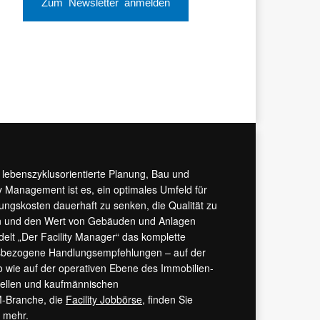
Zum Newsletter anmelden
r lebenszyklusorientierte Planung, Bau und
y Management ist es, ein optimales Umfeld für
tungskosten dauerhaft zu senken, die Qualität zu
hern und den Wert von Gebäuden und Anlagen
ndelt „Der Facility Manager“ das komplette
isbezogene Handlungsempfehlungen – auf der
 wie auf der operativen Ebene des Immobilien-
urellen und kaufmännischen
M-Branche, die
Facility Jobbörse
, finden Sie
s mehr.