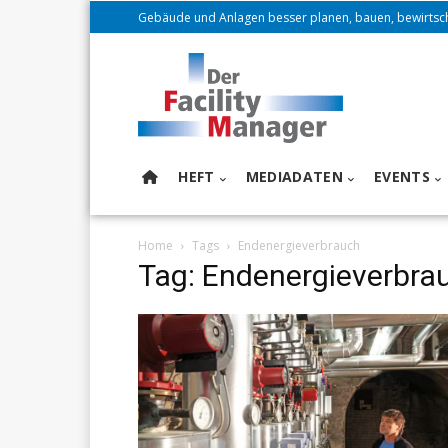
Gebäude und Anlagen besser planen, bauen, bewirtsc
HEFT
MEDIADATEN
EVENTS
Home
Tags
Endenergieverbrauch
Tag: Endenergieverbra