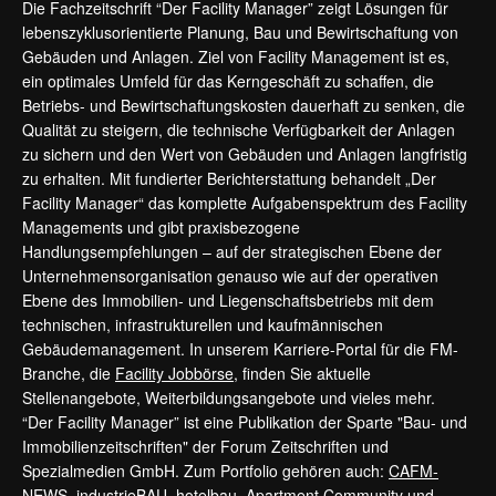
Die Fachzeitschrift “Der Facility Manager” zeigt Lösungen für
lebenszyklusorientierte Planung, Bau und Bewirtschaftung von
Gebäuden und Anlagen. Ziel von Facility Management ist es,
ein optimales Umfeld für das Kerngeschäft zu schaffen, die
Betriebs- und Bewirtschaftungskosten dauerhaft zu senken, die
Qualität zu steigern, die technische Verfügbarkeit der Anlagen
zu sichern und den Wert von Gebäuden und Anlagen langfristig
zu erhalten. Mit fundierter Berichterstattung behandelt „Der
Facility Manager“ das komplette Aufgabenspektrum des Facility
Managements und gibt praxisbezogene
Handlungsempfehlungen – auf der strategischen Ebene der
Unternehmensorganisation genauso wie auf der operativen
Ebene des Immobilien- und Liegenschaftsbetriebs mit dem
technischen, infrastrukturellen und kaufmännischen
Gebäudemanagement. In unserem Karriere-Portal für die FM-
Branche, die
Facility Jobbörse
, finden Sie aktuelle
Stellenangebote, Weiterbildungsangebote und vieles mehr.
“Der Facility Manager” ist eine Publikation der Sparte "Bau- und
Immobilienzeitschriften" der Forum Zeitschriften und
Spezialmedien GmbH. Zum Portfolio gehören auch:
CAFM-
NEWS
,
industrieBAU
,
hotelbau
,
Apartment Community
und