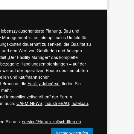
r lebenszyklusorientierte Planung, Bau und
y Management ist es, ein optimales Umfeld für
tungskosten dauerhaft zu senken, die Qualität zu
hern und den Wert von Gebäuden und Anlagen
ndelt „Der Facility Manager“ das komplette
isbezogene Handlungsempfehlungen – auf der
 wie auf der operativen Ebene des Immobilien-
urellen und kaufmännischen
M-Branche, die
Facility Jobbörse
, finden Sie
s mehr.
 und Immobilienzeitschriften" der Forum
ren auch:
CAFM-NEWS
,
industrieBAU
,
hotelbau
,
ren Sie uns:
service@forum-zeitschriften.de
Vertrag widerrufen