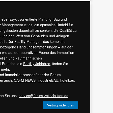
r lebenszyklusorientierte Planung, Bau und
y Management ist es, ein optimales Umfeld für
tungskosten dauerhaft zu senken, die Qualität zu
hern und den Wert von Gebäuden und Anlagen
ndelt „Der Facility Manager“ das komplette
isbezogene Handlungsempfehlungen – auf der
 wie auf der operativen Ebene des Immobilien-
urellen und kaufmännischen
M-Branche, die
Facility Jobbörse
, finden Sie
s mehr.
 und Immobilienzeitschriften" der Forum
ren auch:
CAFM-NEWS
,
industrieBAU
,
hotelbau
,
ren Sie uns:
service@forum-zeitschriften.de
Vertrag widerrufen