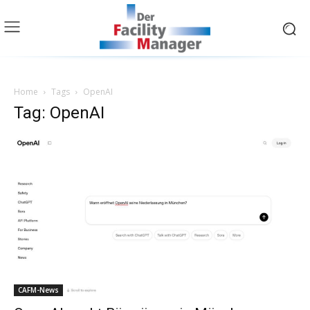
Home
Tags
OpenAI
Tag: OpenAI
CAFM-News